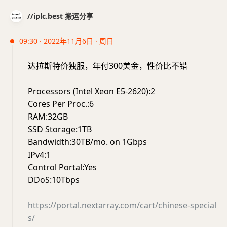
//iplc.best 搬运分享
09:30 · 2022年11月6日 · 周日
达拉斯特价独服，年付300美金，性价比不错
Processors (Intel Xeon E5-2620):2
Cores Per Proc.:6
RAM:32GB
SSD Storage:1TB
Bandwidth:30TB/mo. on 1Gbps
IPv4:1
Control Portal:Yes
DDoS:10Tbps
https://portal.nextarray.com/cart/chinese-special
s/