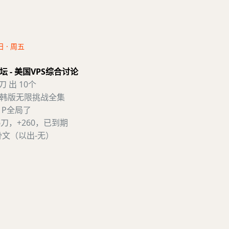
日 · 周五
 - 美国VPS综合讨论
 刀 出 10个
韩版无限挑战全集
1P全局了
刀，+260，已到期
骨文（以出-无）