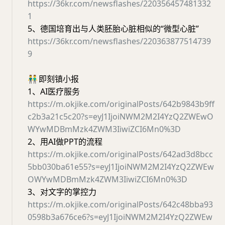
https://36kr.com/newsflashes/220356457481332
1
5、德国培育出与人类胚胎心脏相似的“微型心脏”
https://36kr.com/newsflashes/220363877514739
9
👬
即刻镇小报
1、AI医疗服务
https://m.okjike.com/originalPosts/642b9843b9ff
c2b3a21c5c20?s=eyJ1IjoiNWM2M2I4YzQ2ZWEwO
WYwMDBmMzk4ZWM3IiwiZCI6Mn0%3D
2、用AI做PPT的流程
https://m.okjike.com/originalPosts/642ad3d8bcc
5bb030ba61e55?s=eyJ1IjoiNWM2M2I4YzQ2ZWEw
OWYwMDBmMzk4ZWM3IiwiZCI6Mn0%3D
3、对文字的掌控力
https://m.okjike.com/originalPosts/642c48bba93
0598b3a676ce6?s=eyJ1IjoiNWM2M2I4YzQ2ZWEw