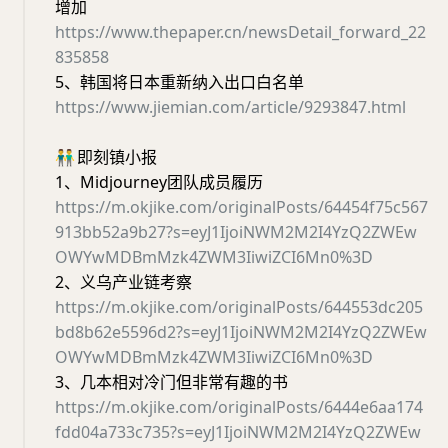
增加
https://www.thepaper.cn/newsDetail_forward_22
835858
5、韩国将日本重新纳入出口白名单
https://www.jiemian.com/article/9293847.html
👬
即刻镇小报
1、Midjourney团队成员履历
https://m.okjike.com/originalPosts/64454f75c567
913bb52a9b27?s=eyJ1IjoiNWM2M2I4YzQ2ZWEw
OWYwMDBmMzk4ZWM3IiwiZCI6Mn0%3D
2、义乌产业链考察
https://m.okjike.com/originalPosts/644553dc205
bd8b62e5596d2?s=eyJ1IjoiNWM2M2I4YzQ2ZWEw
OWYwMDBmMzk4ZWM3IiwiZCI6Mn0%3D
3、几本相对冷门但非常有趣的书
https://m.okjike.com/originalPosts/6444e6aa174
fdd04a733c735?s=eyJ1IjoiNWM2M2I4YzQ2ZWEw