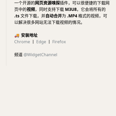
一个开源的
网页资源嗅探
插件，可以很便捷的下载网
页中的
视频
，同时支持下载
M3U8
，它会将所有的
.ts
文件下载，并
自动合并
为
.MP4
格式的视频，可
以解决很多网站无法下载视频的情况。
🚚
安装地址
Chrome
丨
Edge
丨
Firefox
频道
@WidgetChannel