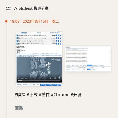
//iplc.best 搬运分享
18:08 · 2023年8月15日 · 周二
#嗅探 #下载 #插件 #Chrome #开源
猫抓