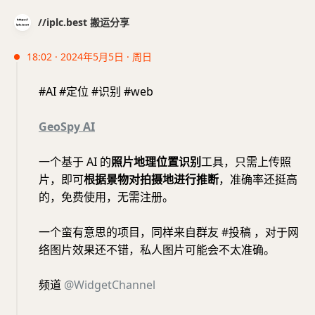
//iplc.best 搬运分享
18:02 · 2024年5月5日 · 周日
#AI #定位 #识别 #web
GeoSpy AI
一个基于 AI 的
照片地理位置识别
工具，只需上传照
片，即可
根据景物对拍摄地进行推断
，准确率还挺高
的，免费使用，无需注册。
一个蛮有意思的项目，同样来自群友 #投稿 ，对于网
络图片效果还不错，私人图片可能会不太准确。
频道
@WidgetChannel