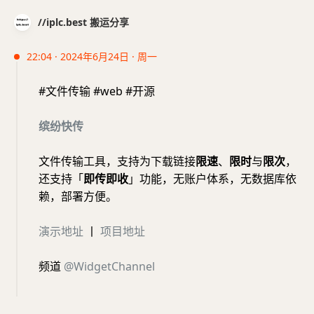
//iplc.best 搬运分享
22:04 · 2024年6月24日 · 周一
#文件传输 #web #开源
缤纷快传
文件传输工具，支持为下载链接
限速
、
限时
与
限次
，
还支持「
即传即收
」功能，无账户体系，无数据库依
赖，部署方便。
演示地址
丨
项目地址
频道
@WidgetChannel