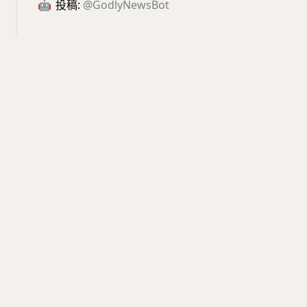
🤖
投稿:
@GodlyNewsBot