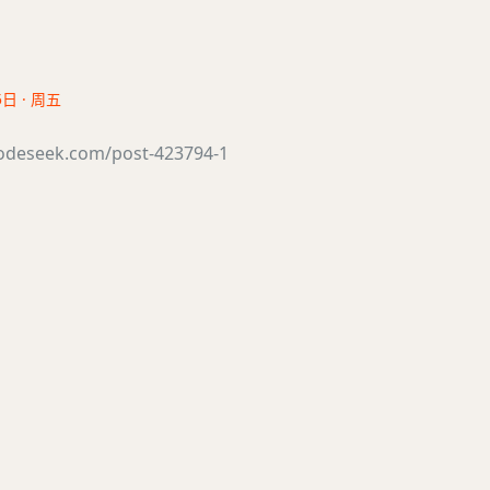
5日 · 周五
odeseek.com/post-423794-1